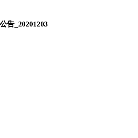
公告_20201203