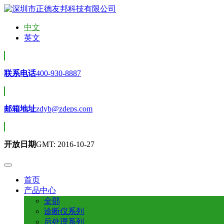
中文
英文
联系电话
400-930-8887
邮箱地址
zdyb@zdeps.com
开放日期
GMT: 2016-10-27
首页
产品中心
全部
诊断仪系列
后处理系列