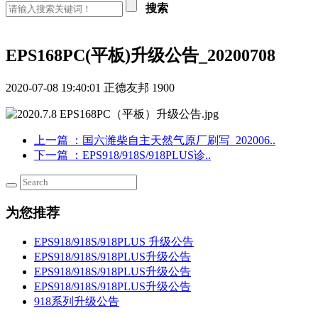
搜索
EPS168PC(平板)升级公告_20200708
2020-07-08 19:40:01
正德友邦
1900
上一篇
：国六潍柴自主天然气原厂刷写_202006..
下一篇
：EPS918/918S/918PLUS诊..
为您推荐
EPS918/918S/918PLUS 升级公告
EPS918/918S/918PLUS升级公告
EPS918/918S/918PLUS升级公告
EPS918/918S/918PLUS升级公告
918系列升级公告