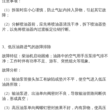
注意事项：
（
1
）拆装时应小心谨慎，防止气缸内掉入异物，引起其它故
障；
（
2
）分解喷油器前，应先将喷油器清洗干净，拆下喷油器垫
片，以免将喷油器内过渡板定位销拧断。
3
、低压油路进气的故障排除
故障特征：柴油机启动困难；油路中的空气用手压泵排气排不
净；工作时伴有功率不足、游车、突然熄火等现象。
故障分析：
（
1
）输油泵管接头加工有缺陷或垫片不平，使空气进入低压
油路所致；
（
2
）输油泵进、出油单向阀密封不良，导致输油管路间断供
油，形成真空；
（
3
）高压油泵单向阀螺钉密封效果不好，内有
异物，使高压