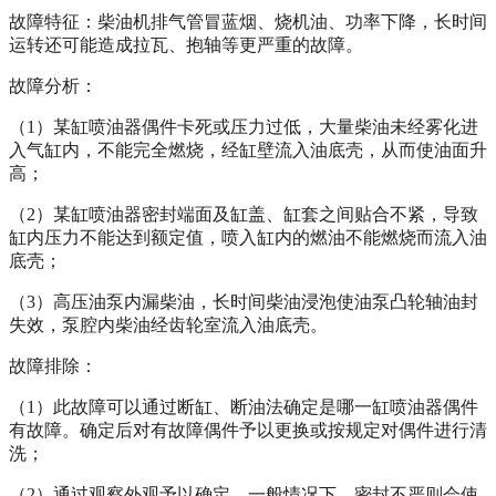
故障特征：柴油机排气管冒蓝烟、烧机油、功率下降，长时间
运转还可能造成拉瓦、抱轴等更严重的故障。
故障分析：
（
1
）某缸喷油器偶件卡死或压力过低，大量柴油未经雾化进
入气缸内，不能完全燃烧，经缸壁流入油底壳，从而使油面升
高；
（
2
）某缸喷油器密封端面及缸盖、缸套之间贴合不紧，导致
缸内压力不能达到额定值，喷入缸内的燃油不能燃烧而流入油
底壳；
（
3
）高压油泵内漏柴油，长时间柴油浸泡使油泵凸轮轴油封
失效，泵腔内柴油经齿轮室流入油底壳。
故障排除：
（
1
）此故障可以通过断缸、断油法确定是哪一缸喷油器偶件
有故障。确定后对有故障偶件予以更换或按规定对偶件进行清
洗；
（
2
）通过观察外观予以确定，一般情况下，密封不严则会使