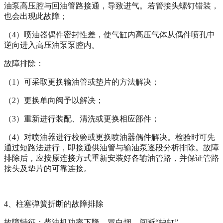
油泵高压腔与回油管路接通，导致进气。若管接头螺钉错装，
也会出现此故障；
（
4
）喷油器偶件密封性差，使气缸内高压气体从偶件喷孔中
逆向进入高压油泵泵腔内。
故障排除：
（
1
）可采取更换输油管或垫片的方法解决；
（
2
）更换单向阀予以解决；
（
3
）重新进行装配、清洗或更换相应部件；
（
4
）对喷油器进行校验或更换喷油器偶件解决。检验时可先
通过短路法进行，即接通供油管与输油泵逐段分析排除。故障
排除后，应按原连接方式重新安装好各输油管路，并保证管路
接头及垫片的可靠连接。
4
、柱塞弹簧折断的故障排除
故障特征：柴油机功率下降，冒白烟，间断“缺缸”。