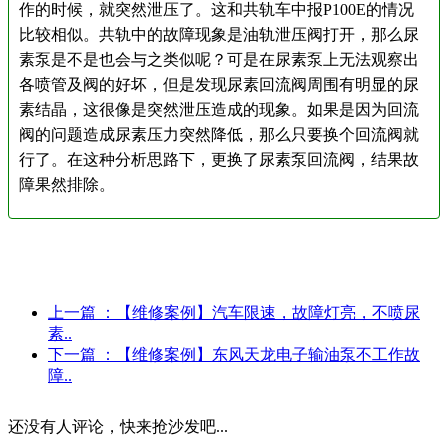
作的时候，就突然泄压了。这和共轨车中报
P100E的情况
比较相似。共轨中的故障现象是油
轨泄压阀打开，那么尿
素泵是不是也会与之类似
呢？可是在尿素泵上无法观察出
各喷管及阀的好
坏，但是发现尿素回流阀周围有明显的尿
素结晶，
这很像是突然泄压造成的现象。如果是因为回流
阀的问题造成尿素压力突然降低，那么只要换个
回流阀就
行了。在这种分析思路下，更换了尿素
泵回流阀，结果故
障果然排除。
上一篇
：【维修案例】汽车限速，故障灯亮，不喷尿
素..
下一篇
：【维修案例】东风天龙电子输油泵不工作故
障..
还没有人评论，快来抢沙发吧...