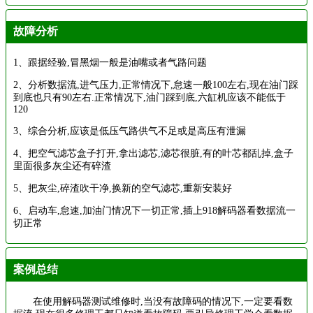
故障分析
1、跟据经验,冒黑烟一般是油嘴或者气路问题
2、分析数据流,进气压力,正常情况下,怠速一般100左右,现在油门踩
到底也只有90左右.正常情况下,油门踩到底,六缸机应该不能低于
120
3、综合分析,应该是低压气路供气不足或是高压有泄漏
4、把空气滤芯盒子打开,拿出滤芯,滤芯很脏,有的叶芯都乱掉,盒子
里面很多灰尘还有碎渣
5、把灰尘,碎渣吹干净,换新的空气滤芯,重新安装好
6、启动车,怠速,加油门情况下一切正常,插上918解码器看数据流一
切正常
案例总结
在使用解码器测试维修时,当没有故障码的情况下,一定要看数