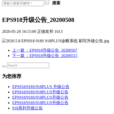
搜索
EPS918升级公告_20200508
2020-05-26 16:15:00
正德友邦
1613
上一篇
：EPS918升级公告_20200507
下一篇
：EPS918升级公告_20200515
为您推荐
EPS918/918S/918PLUS 升级公告
EPS918/918S/918PLUS升级公告
EPS918/918S/918PLUS升级公告
EPS918/918S/918PLUS升级公告
918系列升级公告