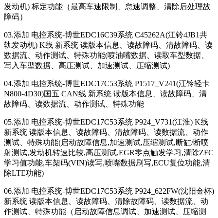
发动机) 标定功能（最高车速限制、怠速调整、清除后处理故
障码）
03.添加 电控系统-博世EDC16C39系统 C45262A(江铃4JB1共
轨发动机) K线 新系统 读版本信息、读故障码、清故障码、读
数据流、动作测试、特殊功能(喷油嘴数据、读取车型数据、
写入车型数据、高压测试、加速测试、压缩测试)
04.添加 电控系统-博世EDC17C53系统 P1517_V241(江铃轻卡
N800-4D30)国五 CAN线 新系统 读版本信息、读故障码、清
故障码、读数据流、动作测试、特殊功能
05.添加 电控系统-博世EDC17C53系统 P924_V731(江淮) K线
新系统 读版本信息、读故障码、清故障码、读数据流、动作
测试、特殊功能(启动故障信息,加速测试,压缩测试,断缸/断喷
射测试,发动机转速比较,高压测试,EGR零点触发学习,清除ZFC
学习值功能,车架码(VIN)读写,喷嘴数据刷写,ECU复位功能,清
除LTE功能)
06.添加 电控系统-博世EDC17C53系统 P924_622FW(沈阳金杯)
新系统 读版本信息、读故障码、清除故障码、读数据流、动
作测试、特殊功能（启动故障信息调试、加速测试、压缩测