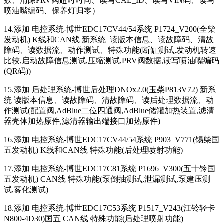
数、清除PRV阀超时时间、读写CAL_ID、读写VIN码、读写
喷油嘴编码、保养灯归零）
14.添加 电控系统-博世EDC17CV44/54系统 P1724_V200(全柴
发动机) K线和CAN线 新系统 读版本信息、读故障码、清故
障码、读数据流、动作测试、特殊功能(断缸测试,发动机转速
比较,启动故障信息测试,压缩测试,PRV阀数据,读写喷油嘴编码
(QR码))
15.添加 后处理系统-博世后处理DNOx2.0(玉柴P813V72) 新系
统 读版本信息、读故障码、清故障码、读后处理数据流、动
作测试(配置阀,AdBlue二位四通阀,AdBlue储罐加热装置,滤清
器壳体加热原件,滤清器输出端接口加热原件)
16.添加 电控系统-博世EDC17CV44/54系统 P903_V771(锡柴国
五发动机) K线和CAN线 特殊功能(后处理喷射功能)
17.添加 电控系统-博世EDC17C81系统 P1696_V300(五十铃国
五发动机) CAN线 特殊功能(泵倒抽测试,泄漏测试,泵建压测
试,雾化测试)
18.添加 电控系统-博世EDC17C53系统 P1517_V243(江铃轻卡
N800-4D30)国五 CAN线 特殊功能(后处理喷射功能)