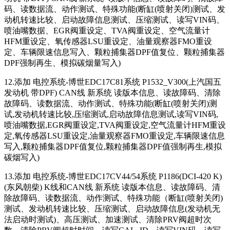
码、读数据流、动作测试、特殊功能(断缸(喷射关闭)测试、发
动机转速比较、启动故障信息测试、压缩测试、读写VIN码、
喷油嘴数据、EGR阀重设定、TVA阀重设定、空气流量计
HFM重设定、氧传感器LSU重设定、油量观察器FMO重设
定、车辆限速信息写入、颗粒捕集器DPF值复位、颗粒捕集器
DPF强制再生、模拟碳烟量写入)
12.添加 电控系统-博世EDC17C81系统 P1532_V300(上汽国五
发动机 带DPF) CAN线 新系统 读版本信息、读故障码、清除
故障码、读数据流、动作测试、特殊功能(断缸(喷射关闭)测
试,发动机转速比较,压缩测试,启动故障信息测试,读写VIN码,
喷油嘴数据,EGR阀重设定,TVA阀重设定,空气流量计HFM重设
定,氧传感器LSU重设定,油量观察器FMO重设定,车辆限速信息
写入,颗粒捕集器DPF值复位,颗粒捕集器DPF值强制再生,模拟
碳烟写入)
13.添加 电控系统-博世EDC17CV44/54系统 P1186(DCI-420 K)
(东风朝柴) K线和CAN线 新系统 读版本信息、读故障码、清
除故障码、读数据流、动作测试、特殊功能（断缸(喷射关闭)
测试、发动机转速比较、压缩测试、启动故障信息(发动机无
法启动时测试)、高压测试、加速测试、清除PRV阀超时次