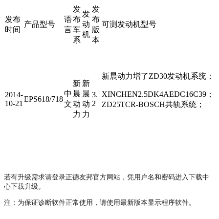
发
发
发
发布
语
布
布
产品型号
动
可测发动机型号
时间
言
车
版
机
系
本
新晨动力增了ZD30发动机系统；
新
新
中
晨
晨
XINCHEN2.5DK4AEDC16C39；
2014-
3.
EPS618/718
10-21
2
文
动
动
ZD25TCR-BOSCH共轨系统；
力
力
若有升级需求请登录正德友邦官方网站，凭用户名和密码进入下载中
心下载升级。
注：为保证诊断软件正常使用，请使用最新版本显示程序软件。