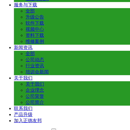
服务与下载
全部
升级公告
软件下载
视频中心
资料下载
维修案例
新闻资讯
全部
公司动态
行业资讯
培训会新闻
关于我们
关于我们
企业理念
公司荣誉
公司简介
联系我们
产品升级
加入正德友邦