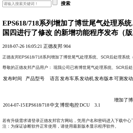
搜索
EPS618/718系列增加了博世尾气处理系统
国四进行了修改 的新增功能程序发布（版本
2018-07-26 16:05:21
正德友邦
904
正德友邦EPS618/718系列增加了博世尾气处理系统、SCR后处理系统
尊敬的正德友邦产品用户： 现我公司已将博世尾气处理系统、SCR后处理
发布时间
产品型号
语言
发布车系
发动机
发布版本
可测发动
增加了博
2014-07-15
EPS618/718
中文
博世电控
DCU
3.1
若有升级需求请登录正德友邦官方网站，凭用户名和密码进入下载中心
注：为保证诊断软件正常使用，请使用最新版本显示程序软件。