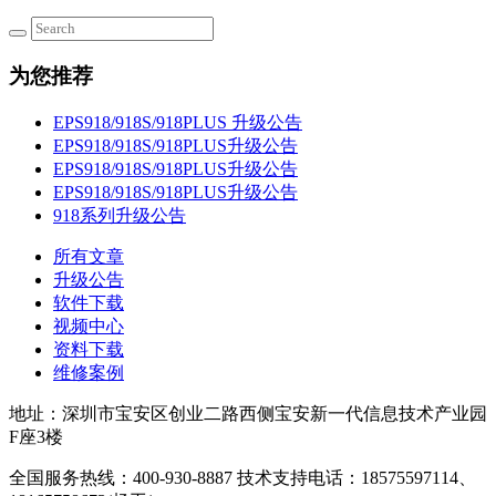
为您推荐
EPS918/918S/918PLUS 升级公告
EPS918/918S/918PLUS升级公告
EPS918/918S/918PLUS升级公告
EPS918/918S/918PLUS升级公告
918系列升级公告
所有文章
升级公告
软件下载
视频中心
资料下载
维修案例
地址：深圳市宝安区创业二路西侧宝安新一代信息技术产业园
F座3楼
全国服务热线：400-930-8887 技术支持电话：18575597114、