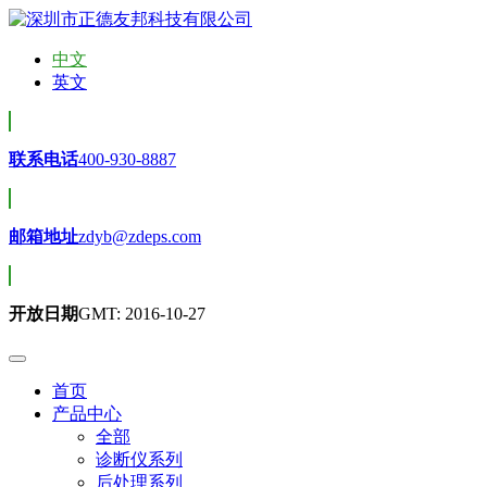
中文
英文
联系电话
400-930-8887
邮箱地址
zdyb@zdeps.com
开放日期
GMT: 2016-10-27
首页
产品中心
全部
诊断仪系列
后处理系列