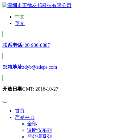
中文
英文
联系电话
400-930-8887
邮箱地址
zdyb@zdeps.com
开放日期
GMT: 2016-10-27
首页
产品中心
全部
诊断仪系列
后处理系列