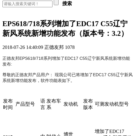
搜索
EPS618/718系列增加了EDC17 C55辽宁
新风系统新增功能发布（版本号：3.2）
2018-07-26 14:40:09
正德友邦
1078
正德友邦EPS618/718系列增加了EDC17 C55辽宁新风系统新增功能
发布:
尊敬的正德友邦产品用户： 现我公司已将增加了EDC17 C55辽宁新风
系统新增功能发布，软件功能表如下。
发布
语
发布车
发布
产品型号
发动机
可测发动机型号
时间
言
系
版本
增加了EDC17
博世