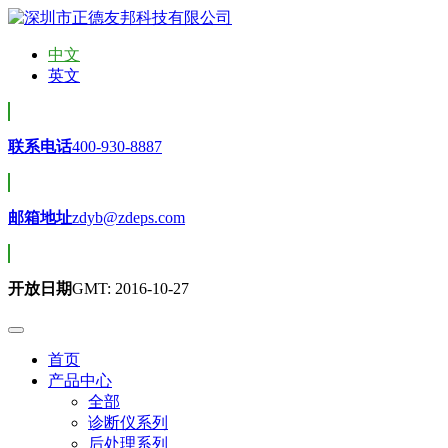
中文
英文
联系电话
400-930-8887
邮箱地址
zdyb@zdeps.com
开放日期
GMT: 2016-10-27
首页
产品中心
全部
诊断仪系列
后处理系列