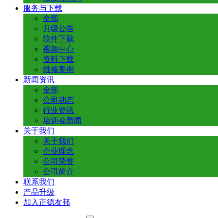
服务与下载
全部
升级公告
软件下载
视频中心
资料下载
维修案例
新闻资讯
全部
公司动态
行业资讯
培训会新闻
关于我们
关于我们
企业理念
公司荣誉
公司简介
联系我们
产品升级
加入正德友邦