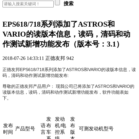
搜索
EPS618/718系列添加了ASTROS和
VARIO的读版本信息，读码，清码和动
作测试新增功能发布（版本号：3.1）
2018-07-26 14:33:11
正德友邦
942
正德友邦EPS618/718系列添加了ASTROS和VARIO的读版本信息，读
码，清码和动作测试新增功能发布:
尊敬的正德友邦产品用户： 现我公司已将添加了ASTROS和VARIO的
读版本信息，读码，清码和动作测试新增功能发布，软件功能表如
下。
发
发动
发
发布
语
布
机/电
布
产品型号
可测发动机型号
时间
言
车
控系
版
系
统
本