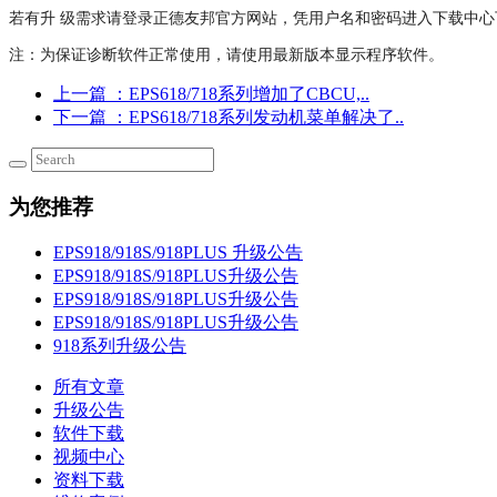
若有升 级需求请登录正德友邦官方网站，凭用户名和密码进入下载中心
注：为保证诊断软件正常使用，请使用最新版本显示程序软件。
上一篇
：EPS618/718系列增加了CBCU,..
下一篇
：EPS618/718系列发动机菜单解决了..
为您推荐
EPS918/918S/918PLUS 升级公告
EPS918/918S/918PLUS升级公告
EPS918/918S/918PLUS升级公告
EPS918/918S/918PLUS升级公告
918系列升级公告
所有文章
升级公告
软件下载
视频中心
资料下载