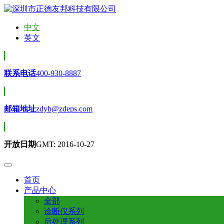
中文
英文
联系电话
400-930-8887
邮箱地址
zdyb@zdeps.com
开放日期
GMT: 2016-10-27
首页
产品中心
全部
诊断仪系列
后处理系列