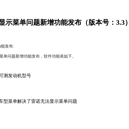
无法显示菜单问题新增功能发布（版本号：3.3
功能发布:
示菜单问题新增功能发布，软件功能表如下。
可测发动机型号
车型菜单解决了雷诺无法显示菜单问题