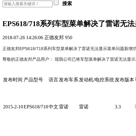
搜索
EPS618/718系列车型菜单解决了雷诺
2018-07-26 14:26:06
正德友邦
950
正德友邦EPS618/718系列车型菜单解决了雷诺无法显示菜单问题新增
尊敬的正德友邦产品用户： 现我公司已将车型菜单解决了雷诺无法显
发布时间
产品型号
语言
发布车系
发动机/电控系统
发布版本
2015-2-10
EPS618/718
中文
雷诺
雷诺
3.3