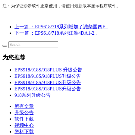
注：为保证诊断软件正常使用，请使用最新版本显示程序软件。
上一篇
：EPS618/718系列增加了潍柴国四E..
下一篇
：EPS618/718系列江淮4DA1-2..
为您推荐
EPS918/918S/918PLUS 升级公告
EPS918/918S/918PLUS升级公告
EPS918/918S/918PLUS升级公告
EPS918/918S/918PLUS升级公告
918系列升级公告
所有文章
升级公告
软件下载
视频中心
资料下载