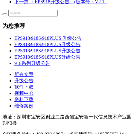
下一篇
：EPS918升级公告 (版本号：V2.1..
为您推荐
EPS918/918S/918PLUS 升级公告
EPS918/918S/918PLUS升级公告
EPS918/918S/918PLUS升级公告
EPS918/918S/918PLUS升级公告
918系列升级公告
所有文章
升级公告
软件下载
视频中心
资料下载
维修案例
地址：深圳市宝安区创业二路西侧宝安新一代信息技术产业园
F座3楼