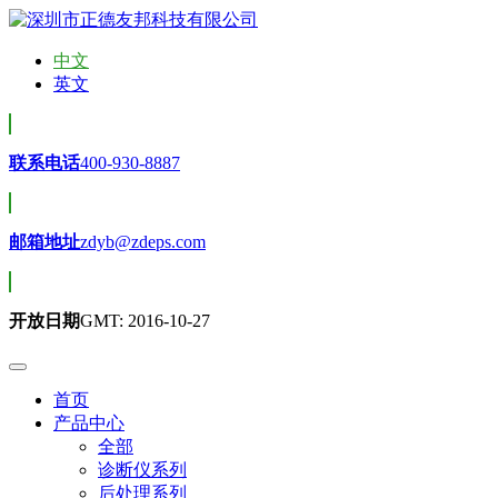
中文
英文
联系电话
400-930-8887
邮箱地址
zdyb@zdeps.com
开放日期
GMT: 2016-10-27
首页
产品中心
全部
诊断仪系列
后处理系列