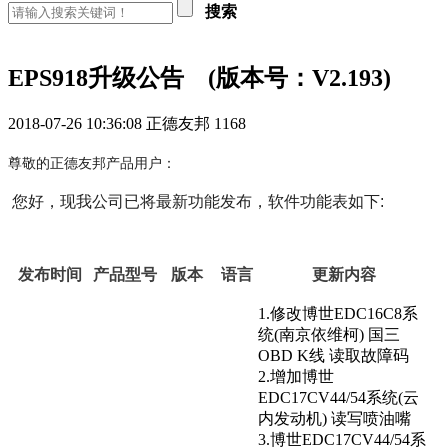
搜索
EPS918升级公告 (版本号：V2.193)
2018-07-26 10:36:08
正德友邦
1168
尊敬的正德友邦产品用户：
您好，现我公司已将最新功能发布，软件功能表如下:
发布时间
产品型号
版本
语言
更新内容
1.修改博世EDC16C8系
统(南京依维柯) 国三
OBD K线 读取故障码
2.增加博世
EDC17CV44/54系统(云
内发动机) 读写喷油嘴
3.博世EDC17CV44/54系