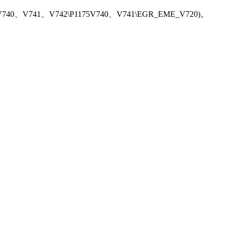
0、V741、V742\P1175V740、V741\EGR_EME_V720)。