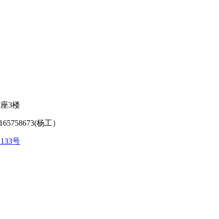
座3楼
65758673(杨工）
2133号