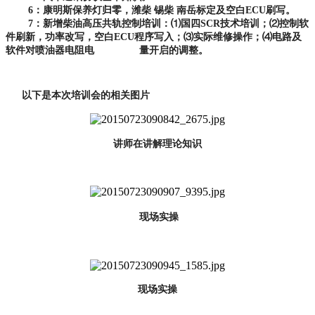
6
：康明斯保养灯归零，潍柴
锡柴
南岳标定及空白
ECU
刷写。
7
：新增柴油高压共轨控制培训：
⑴
国四
SCR
技术培训；
⑵
控制软
件刷新，功率改写，空白
ECU
程序写入；
⑶
实际维修操作；
⑷
电路及
软件对喷油器电阻电 量开启的调整。
以下是本次培训会的相关图片
讲师在讲解理论知识
现场实操
现场实操