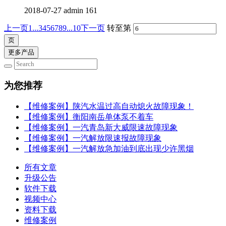
2018-07-27
admin
161
上一页
1...
3
4
5
6
7
8
9
...10
下一页
转至第
更多产品
为您推荐
【维修案例】陕汽水温过高自动熄火故障现象！
【维修案例】衡阳南岳单体泵不着车
【维修案例】一汽青岛新大威限速故障现象
【维修案例】一汽解放限速报故障现象
【维修案例】一汽解放急加油到底出现少许黑烟
所有文章
升级公告
软件下载
视频中心
资料下载
维修案例