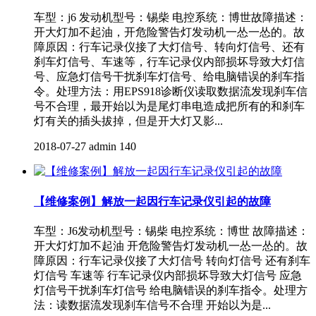
车型：j6 发动机型号：锡柴 电控系统：博世故障描述：
开大灯加不起油，开危险警告灯发动机一怂一怂的。故
障原因：行车记录仪接了大灯信号、转向灯信号、还有
刹车灯信号、车速等，行车记录仪内部损坏导致大灯信
号、应急灯信号干扰刹车灯信号、给电脑错误的刹车指
令。处理方法：用EPS918诊断仪读取数据流发现刹车信
号不合理，最开始以为是尾灯串电造成把所有的和刹车
灯有关的插头拔掉，但是开大灯又影...
2018-07-27
admin
140
【维修案例】解放一起因行车记录仪引起的故障
车型：J6发动机型号：锡柴 电控系统：博世 故障描述：
开大灯灯加不起油 开危险警告灯发动机一怂一怂的。故
障原因：行车记录仪接了大灯信号 转向灯信号 还有刹车
灯信号 车速等 行车记录仪内部损坏导致大灯信号 应急
灯信号干扰刹车灯信号 给电脑错误的刹车指令。处理方
法：读数据流发现刹车信号不合理 开始以为是...