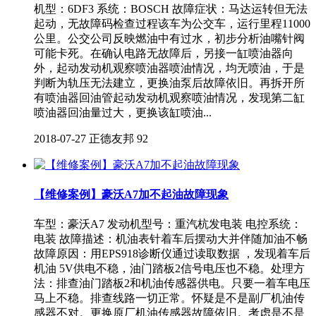
机型：6DF3 系统：BOSCH 故障症状：马达运转但无法
起动，无故障码检查过程该车为公交车，运行里程11000
公里。公交公司反映燃油中有过水，初步分析油嘴针阀
可能卡死。在确认电路无故障后，另接一缸喷油器向
外，起动发动机观察喷油器喷油情况，均无喷油，于是
判断为轨压无法建立，更换油泵后故障依旧。再拆开所
有喷油器回油管起动发动机观察喷油情况，发现第二缸
喷油器回油量过大，更换该缸喷油...
2018-07-27
正德友邦
92
【维修案例】豪沃A7加不起油故障现象
车型：豪沃A7 发动机型号：重汽杭发电装 电控系统：
电装 故障描述：机油表针着车后摆动大并伴随加油不畅
故障原因：用EPS918诊断仪通过读取数据 ，发现着车后
机油 5V供电不稳，油门踏板2信号电压也不稳。处理方
法：排查油门踏板2和机油传感器供电。只要一着车电压
马上不稳。排查线路一切正常。怀疑是不是副厂机油传
感器不对。更换原厂机油传感器故障依旧。考虑是不是