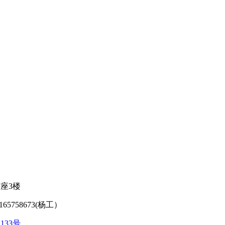
座3楼
65758673(杨工）
2133号