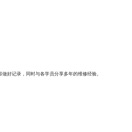
容做好记录，同时与各学员分享多年的维修经验。