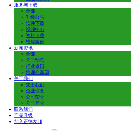
服务与下载
全部
升级公告
软件下载
视频中心
资料下载
维修案例
新闻资讯
全部
公司动态
行业资讯
培训会新闻
关于我们
关于我们
企业理念
公司荣誉
公司简介
联系我们
产品升级
加入正德友邦