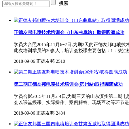
搜索
正德友邦电喷技术培训会（山东曲阜站）取得圆满成功
学员大合照2015年11月6~7日,为期2天的正德友邦
此次培训学员约20多人，培训会授课主要包括：1：柴油机
2018-09-06
正德友邦
2510
第二期正德友邦电喷技术培训会(滨州站)取得圆满成功
学员合影2015年11月2-4日,为期三天的山东滨州第
会以课堂授课、实际操作、案例解答、现场互动等环节进行
2018-09-06
正德友邦
2484