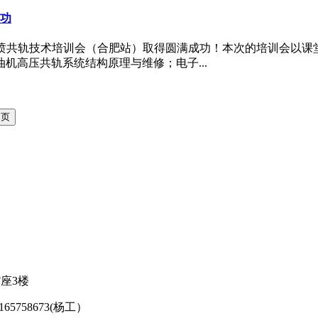
功
友柴油电喷共轨技术培训会（合肥站）取得圆满成功！本次的培训会以
机高压共轨系统结构原理与维修；电子...
座3楼
65758673(杨工）