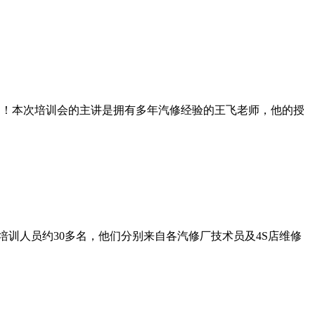
满成功！本次培训会的主讲是拥有多年汽修经验的王飞老师，他的授
术培训人员约30多名，他们分别来自各汽修厂技术员及4S店维修