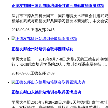
正德友邦国三国四电喷培训会甘肃五威站取得圆满成功
深圳市正德友邦科技国三、国四电喷技术培训会甘肃武威站
相聚在武威与正德友邦共同学习新技术新知识，本次会议主
2018-09-06
正德友邦
2415
正德友邦徐州站培训会取得圆满成功
学员大合照 2015年9月7~8日,为期2天的正德友
行， 参加此次培训学员约20人，培训会授课主要包括：1：
2018-09-06
正德友邦
2459
正德友邦山东德州站培训会取得圆满成功
学员大合照2015年8月28~29日,为期2天的德州
识、实际操作、案例解答、现场互动等各种形式进行， 参加