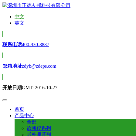
中文
英文
联系电话
400-930-8887
邮箱地址
zdyb@zdeps.com
开放日期
GMT: 2016-10-27
首页
产品中心
全部
诊断仪系列
后处理系列